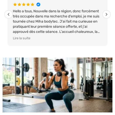
Hello a tous, Nouvelle dans la région, donc forcément
très occupée dans ma recherche d'emploi, je me suis
tournée chez Miha bodytec. J'ai fait ma curieuse en
pratiquant leur première séance offerte, et j'ai
approuvé dès cette séance. L'accueil chaleureux, la
team très sympathique, alors faite comme moi,
Lire la suite
poussez la porte pour allez les connaître, vius serez
pas déçu. Bises a l'équipe